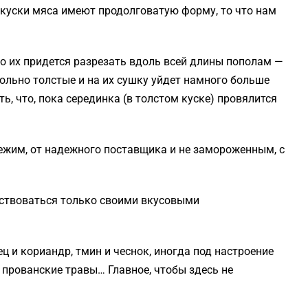
и куски мяса имеют продолговатую форму, то что нам
то их придется разрезать вдоль всей длины пополам —
вольно толстые и на их сушку уйдет намного больше
ть, что, пока серединка (в толстом куске) провялится
вежим, от надежного поставщика и не замороженным, с
дствоваться только своими вкусовыми
 и кориандр, тмин и чеснок, иногда под настроение
и прованские травы… Главное, чтобы здесь не