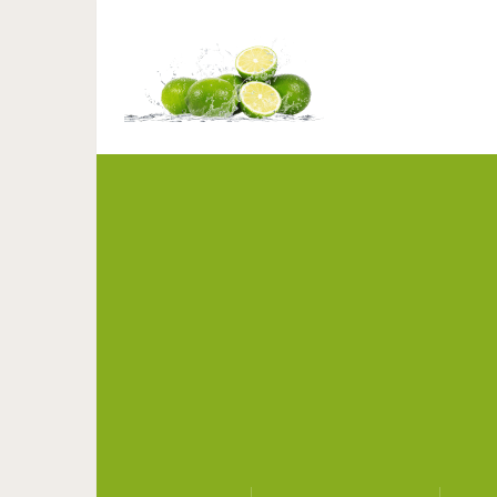
Полендвица — Балу
приготов