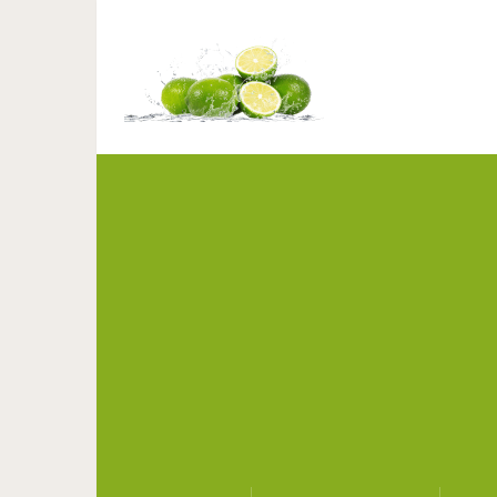
Полоска земли посреди
госуда