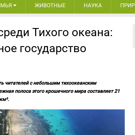
ЕМЬЯ
ЖИВОТНЫЕ
НАУКА
ПРИ
реди Тихого океана:
ное государство
ть читателей с небольшим тихоокеанским
ежная полоса этого крошечного мира составляет 21
км².