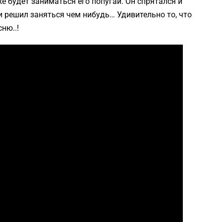
е будет заниматься его попугай. Он спрятался и
ки решил заняться чем нибудь… Удивительно то, что
ню..!