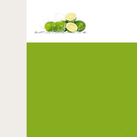
Попугай думал, что он
обалд