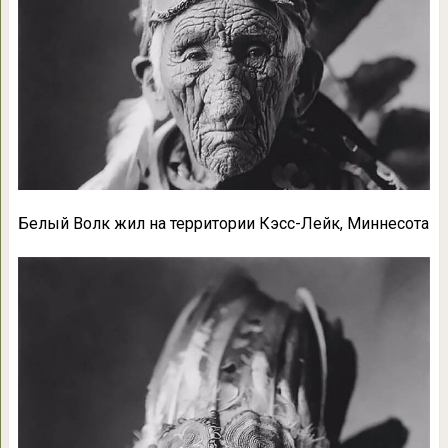
Белый Волк жил на территории Кэсс-Лейк, Миннесота