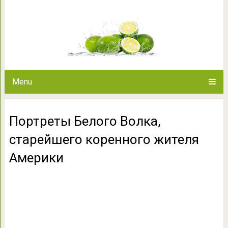
Портреты Белого Волка, ста
Амер
Menu
Портреты Белого Волка,
старейшего коренного жителя
Америки