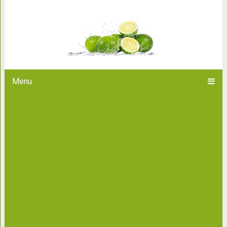
«После 3-x лет уже слишк
воспитанию от японского
Menu