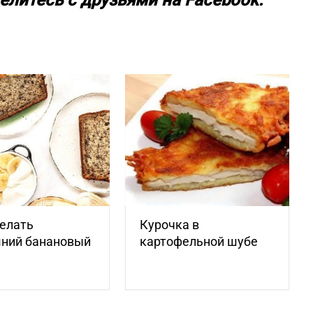
елитесь с друзьями на Facebook:
елать
Курочка в
ний банановый
картофельной шубе