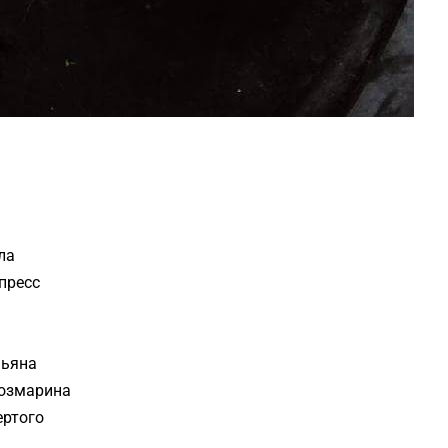
ла
 пресс
мьяна
розмарина
ертого