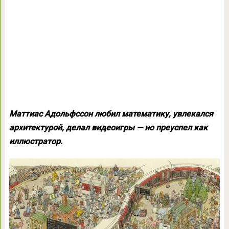
Маттиас Адольфссон любил математику, увлекался
архитектурой, делал видеоигры — но преуспел как
иллюстратор.