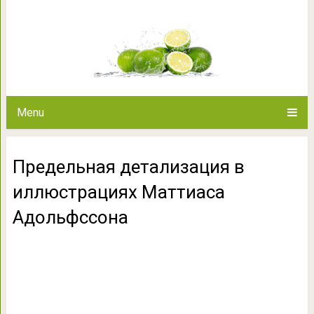
Предельная детализация в
Адольф
Menu
Предельная детализация в
иллюстрациях Маттиаса
Адольфссона