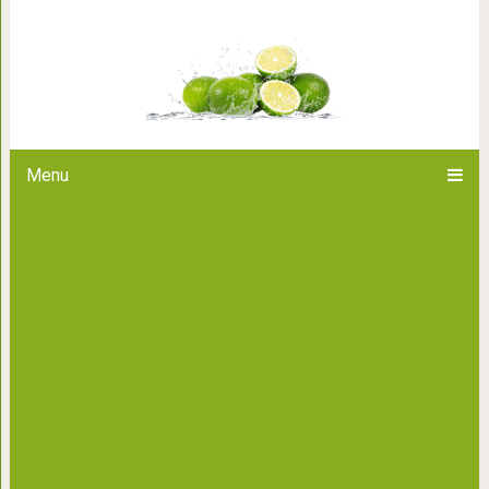
Превосходство синего: юно
картины шарик
Menu