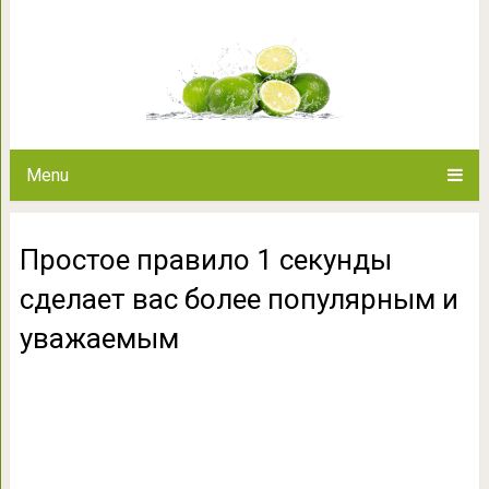
Простое правило 1 секунды сде
уважа
Menu
Простое правило 1 секунды
сделает вас более популярным и
уважаемым