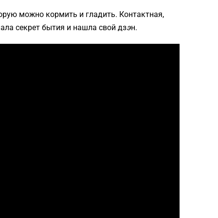
торую можно кормить и гладить. Контактная,
ала секрет бытия и нашла свой дз
э
н.