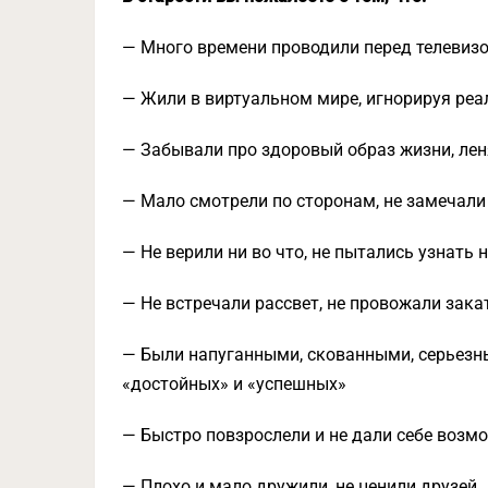
— Много времени проводили перед телевизо
— Жили в виртуальном мире, игнорируя ре
— Забывали про здоровый образ жизни, лен
— Мало смотрели по сторонам, не замечали
— Не верили ни во что, не пытались узнать 
— Не встречали рассвет, не провожали зак
— Были напуганными, скованными, серьезн
«достойных» и «успешных»
— Быстро повзрослели и не дали себе возм
— Плохо и мало дружили, не ценили друзей