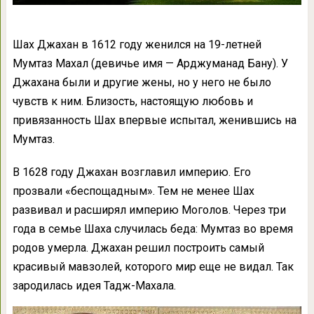
Шах Джахан в 1612 году женился на 19-летней
Мумтаз Махал (девичье имя — Арджуманад Бану). У
Джахана были и другие жены, но у него не было
чувств к ним. Близость, настоящую любовь и
привязанность Шах впервые испытал, женившись на
Мумтаз.
В 1628 году Джахан возглавил империю. Его
прозвали «беспощадным». Тем не менее Шах
развивал и расширял империю Моголов. Через три
года в семье Шаха случилась беда: Мумтаз во время
родов умерла. Джахан решил построить самый
красивый мавзолей, которого мир еще не видал. Так
зародилась идея Тадж-Махала.