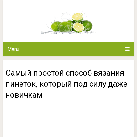
Самый простой способ вязания
даже но
Menu
Самый простой способ вязания
пинеток, который под силу даже
новичкам