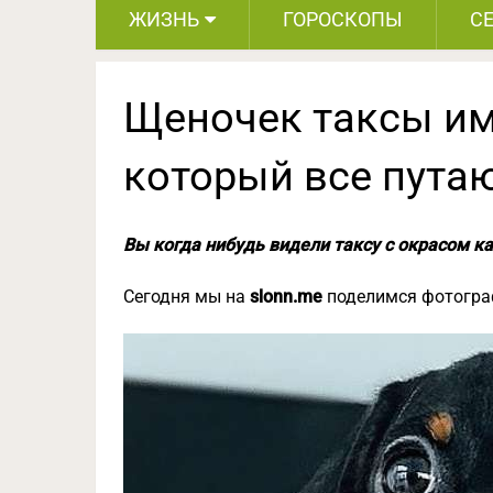
ЖИЗНЬ
ГОРОСКОПЫ
С
Щеночек таксы им
который все пута
Вы когда нибудь видели таксу с окрасом к
Сегодня мы на
slonn.me
поделимся фотограф