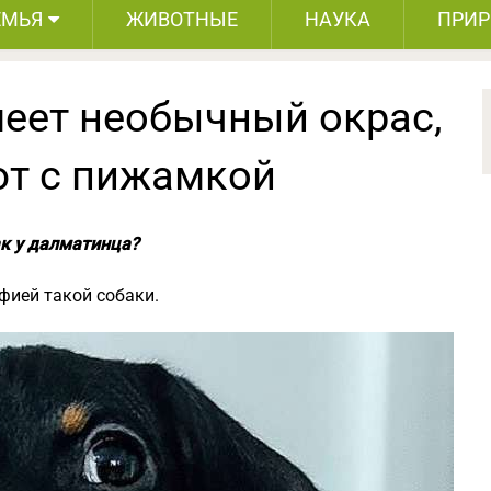
ЕМЬЯ
ЖИВОТНЫЕ
НАУКА
ПРИ
еет необычный окрас,
ют с пижамкой
ак у далматинца?
ией такой собаки.