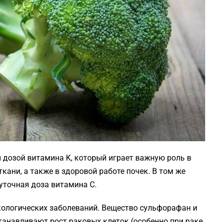
й дозой витамина K, который играет важную роль в
кани, а также в здоровой работе почек. В том же
уточная доза витамина C.
кологических заболеваний. Вещество сульфорафан и
танавливают рост раковых клеток (особенно при раке