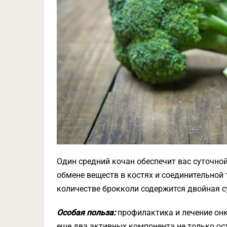
Один средний кочан обеспечит вас суточно
обмене веществ в костях и соединительной т
количестве брокколи содержится двойная с
Особая польза:
профилактика и лечение он
еще два активных компонента не только ос