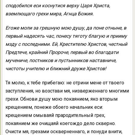
сподобился еси коснутися верху Царя Христа,
вземлющаго грехи мира, Агнца Божия.
Егоже моли за грешную мою душу, да поне отныне, в
первый надесять час, понесу тяготу благую и прииму
мзду с последними. Ей, Крестителю Христов, честный
Предтече, крайний Пророче, первый во благодати
мучениче, постников и пустынников наставниче,
чистоты учителю и ближний друже Христов!
Тя молю, к тебе прибегаю: не отрини мене от твоего
заступления, но возстави мя, низверженнаго многими
грехи. Обнови душу мою покаянием, яко вторым
крещением, понеже обоего начальник еси:
крещением омываяй прародительный грех,
покаянием же очищаяй коегождо дело скверно.
Очисти мя, грехами оскверненнаго, и понуди внити,