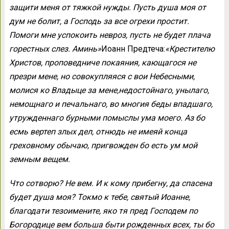
защити меня от тяжкой нужды. Пусть душа моя от
дум не болит, а Господь за все огрехи простит.
Помоги мне успокоить невроз, пусть не будет плача
горестных слез. Аминь»
Иоанн Предтеча:
«Крестителю
Христов, проповедниче покаяния, кающагося не
презри мене, но совокупляяся с вои Небесными,
молися ко Владыце за мене,
недостойнаго, унылаго,
немощнаго и печальнаго, во многия беды впадшаго,
утружденнаго бурными помыслы ума моего. Аз бо
есмь вертеп злых дел, отнюдь не имеяй конца
греховному обычаю, пригвожден бо есть ум мой
земным вещем.
Что сотворю? Не вем. И к кому прибегну, да спасена
будет душа моя? Токмо к тебе, святый Иоанне,
благодати тезоимените, яко тя пред Господем по
Богородице вем больша быти рожденных всех, ты бо