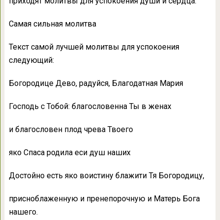
приходят молитвы для успокоения души и сердца.
Самая сильная молитва
Текст самой лучшей молитвы для успокоения
следующий:
Богородице Дево, радуйcя, Благодатная Мария
Господь с Тобой: благословенна Ты в женах
и благословен плод чрева Твоего
яко Спаса родила еси душ наших
Достойно есть яко воистину блажити Тя Богородицу,
присноблаженную и пренепорочную и Матерь Бога
нашего.