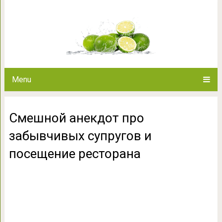
Смешной анекдот про забывч
ресто
Menu
Смешной анекдот про
забывчивых супругов и
посещение ресторана