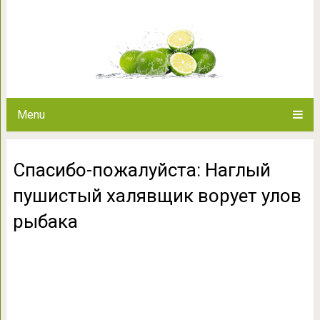
Спасибо-пожалуйста: Наглый
улов р
Menu
Спасибо-пожалуйста: Наглый
пушистый халявщик ворует улов
рыбака