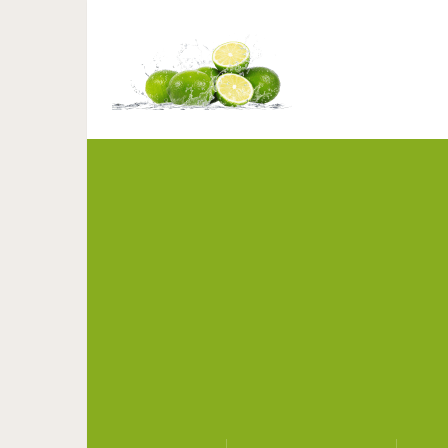
Способ размножения орх
люб