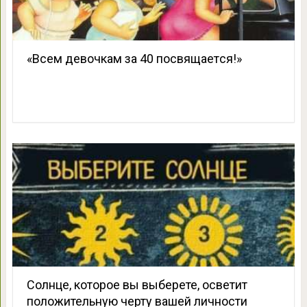
«Bceм девoчкaм зa 40 пocвящaетcя!»
Солнце, которое вы выберете, осветит
положительную черту вашей личности