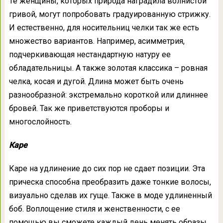
Те женщины, которых природа наградила волнистой
гривой, могут попробовать градуированную стрижку.
И естественно, для носительниц челки так же есть
множество вариантов. Например, асимметрия,
подчеркивающая нестандартную натуру ее
обладательницы. А также золотая классика – ровная
челка, косая и дугой. Длина может быть очень
разнообразной: экстремально короткой или длиннее
бровей. Так же приветствуются проборы и
многослойность.
Каре
Каре на удлинение до сих пор не сдает позиции. Эта
прическа способна преобразить даже тонкие волосы,
визуально сделав их гуще. Также в моде удлиненный
боб. Воплощение стиля и женственности, с ее
помощью вы сможете каждый день менять образы.