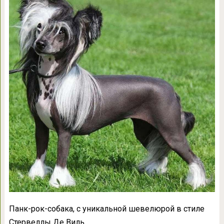
Панк-рок-собака, с уникальной шевелюрой в стиле
Стервеллы Де Виль.