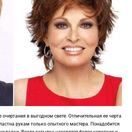
 очертания в выгодном свете. Отличительная ее черта
властна рукам только опытного мастера. Понадобится
 укладки. Возле затылка находятся более короткие и