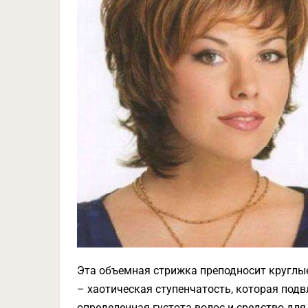
Эта объемная стрижка преподносит круглые
– хаотическая ступенчатость, которая под
определенная густота волос и средство для