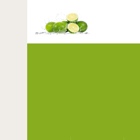
Студент нашёл управу н
Ему понадоби