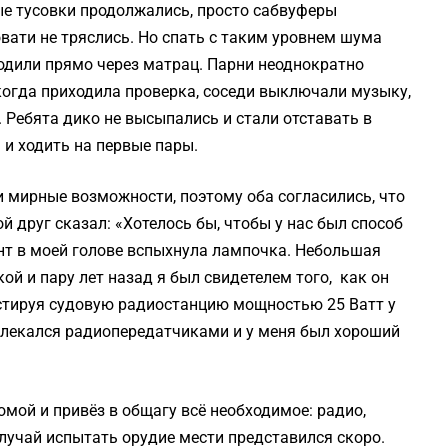
ые тусовки продолжались, просто сабвуферы
ати не тряслись. Но спать с таким уровнем шума
одили прямо через матрац. Парни неоднократно
огда приходила проверка, соседи выключали музыку,
. Ребята дико не высыпались и стали отставать в
 и ходить на первые пары.
и мирные возможности, поэтому оба согласились, что
 друг сказал: «Хотелось бы, чтобы у нас был способ
нт в моей голове вспыхнула лампочка. Небольшая
ой и пару лет назад я был свидетелем того, как он
естируя судовую радиостанцию мощностью 25 Ватт у
увлекался радиопередатчиками и у меня был хороший
мой и привёз в общагу всё необходимое: радио,
лучай испытать орудие мести представился скоро.