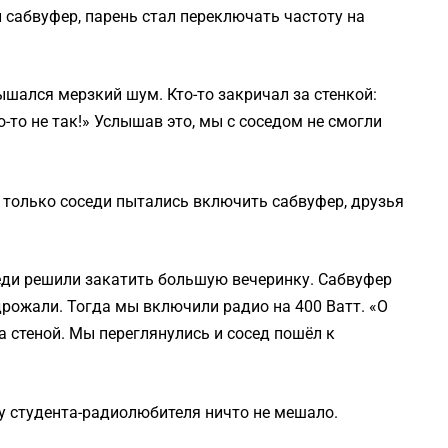
 сабвуфер, парень стал переключать частоту на
шался мерзкий шум. Кто-то закричал за стенкой:
то не так!» Услышав это, мы с соседом не смогли
к только соседи пытались включить сабвуфер, друзья
еди решили закатить большую вечеринку. Сабвуфер
дрожали. Тогда мы включили радио на 400 Ватт. «О
 стеной. Мы переглянулись и сосед пошёл к
сну студента-радиолюбителя ничто не мешало.