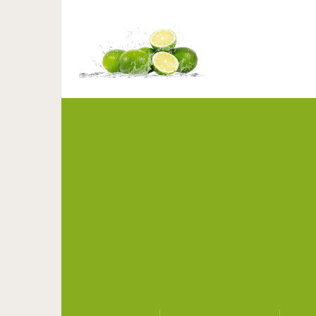
Свадьба свадьбе рознь
с 