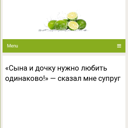
«Сына и дочку нужно любить
супр
Menu
«Сына и дочку нужно любить
одинаково!» — сказал мне супруг