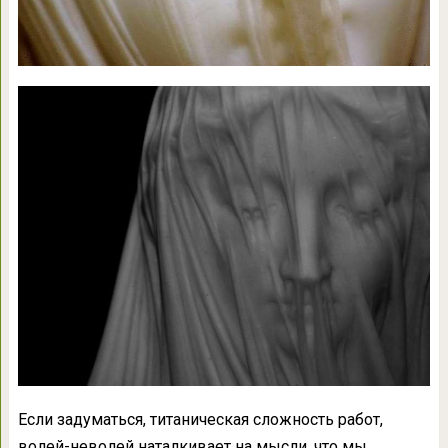
Если задуматься, титаническая сложность работ,
волей-неволей наталкивает на мысли, что мы