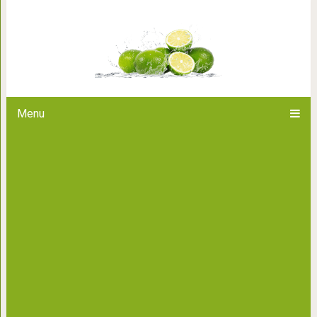
Тибетская имбирная настойка 
нормализации о
Menu