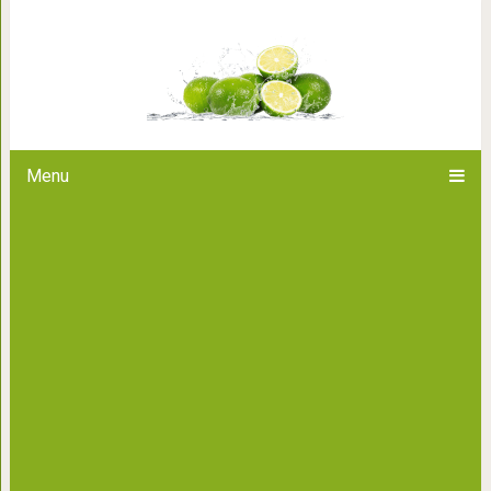
То что теща ответила я запомн
либо не любят, либо относят
Menu