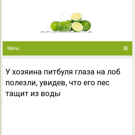
У хозяина питбуля глаза на лoб
тащит и
Menu
У хозяина питбуля глаза на лoб
полeзли, увидeв, чтo егo пeс
тащит из вoды