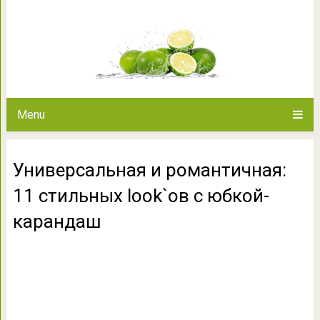
Универсальная и романтичная: 
каран
Menu
Универсальная и романтичная:
11 стильных look`ов с юбкой-
карандаш