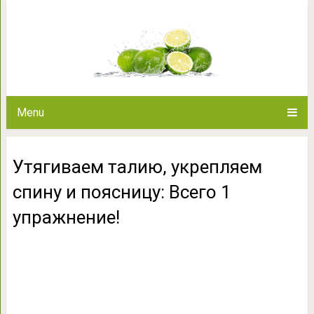
Утягиваем талию, укрепляем 
упражн
Menu
Утягиваем талию, укрепляем
спину и поясницу: Всего 1
упражнение!