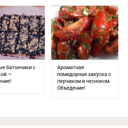
е батончики с
Ароматная
кой —
помидорная закуска с
ение!
перчиком и чесноком.
Объедение!