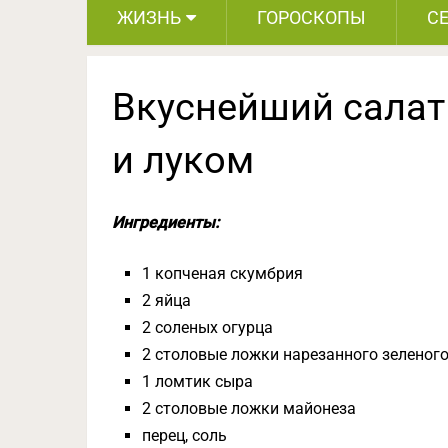
ЖИЗНЬ
ГОРОСКОПЫ
С
Вкуснейший салат
и луком
Ингредиенты:
1 копченая скумбрия
2 яйца
2 соленых огурца
2 столовые ложки нарезанного зеленого
1 ломтик сыра
2 столовые ложки майонеза
перец, соль