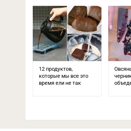
12 продуктов,
Овсяны
которые мы все это
черни
время ели не так
объед