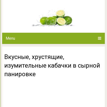
Вкусные, хрустящие, изуми
панир
Menu
Вкусные, хрустящие,
изумительные кабачки в сырной
панировке