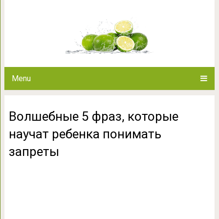
Волшебные 5 фраз, которые
запр
Menu
Волшебные 5 фраз, которые
научат ребенка понимать
запреты