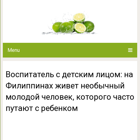
Воспитатель с детским лиц
необычный молодой человек,
ребен
Menu
Воспитатель с детским лицом: на
Филиппинах живет необычный
молодой человек, которого часто
путают с ребенком