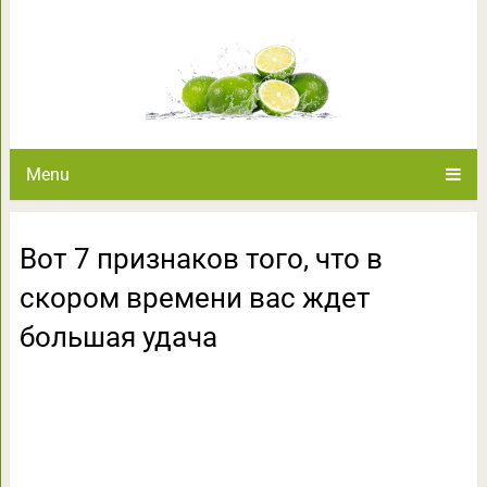
Вот 7 признаков того, что 
большая
Menu
Вот 7 признаков того, что в
скором времени вас ждет
большая удача