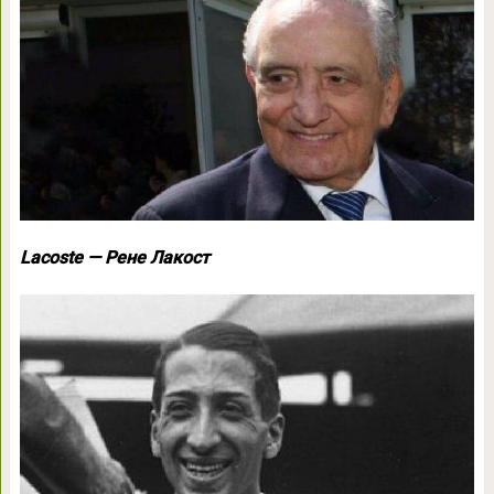
Lacoste — Рене Лакост