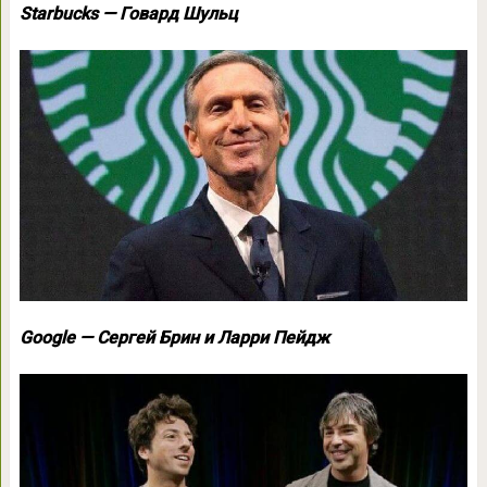
Starbucks — Говард Шульц
Google — Сергей Брин и Ларри Пейдж