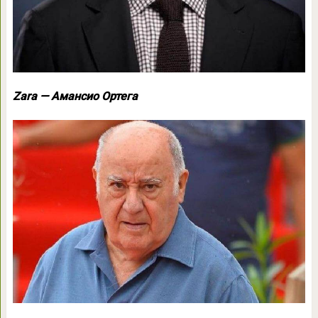
Zara — Амансио Ортега