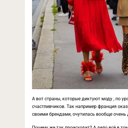
А вот страны, которые диктуют моду , по у
счастливчиков. Так например франция оказа
своими брендами, очутилась вообще очень д
Почему же так происходит? А дело всё в то