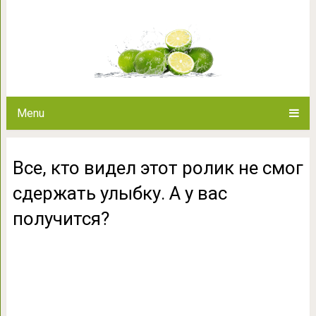
Все, кто видел этот ролик не с
получи
Menu
Все, кто видел этот ролик не смог
сдержать улыбку. А у вас
получится?