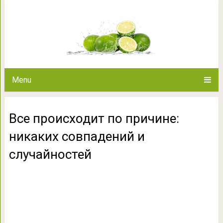
Все происходит по причин
случайн
Menu
Все происходит по причине:
никаких совпадений и
случайностей