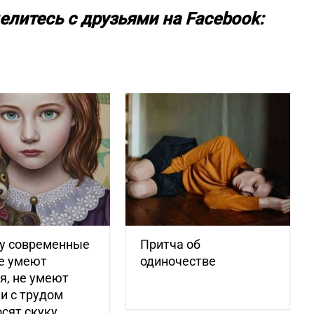
елитесь с друзьями на Facebook:
у современные
Притча об
е умеют
одиночестве
я, не умеют
и с трудом
сят скуку