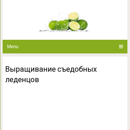
Выращивание съед
Menu
Выращивание съедобных
леденцов