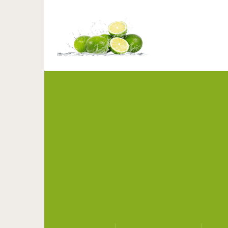
Я подсчитал свои го
меньше врем