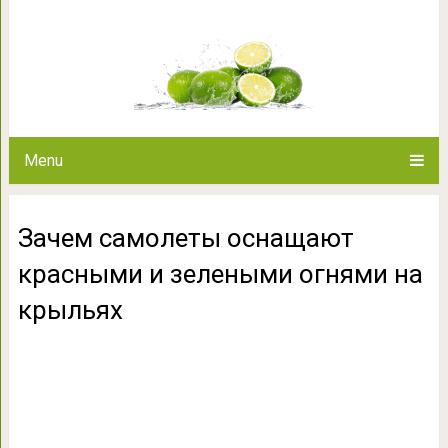
Зачем самолеты оснащают кра
крыл
Menu
Зачем самолеты оснащают
красными и зелеными огнями на
крыльях