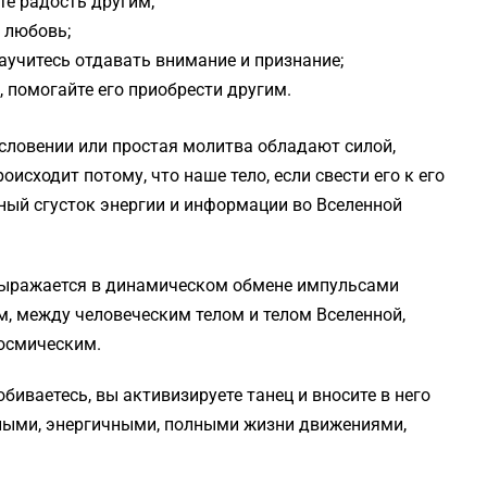
те радость другим;
ь любовь;
научитесь отдавать внимание и признание;
, помогайте его приобрести другим.
словении или простая молитва обладают силой,
оисходит потому, что наше тело, если свести его к его
ный сгусток энергии и информации во Вселенной
выражается в динамическом обмене импульсами
 между человеческим телом и телом Вселенной,
осмическим.
обиваетесь, вы активизируете танец и вносите в него
ными, энергичными, полными жизни движениями,