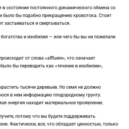
я в состоянии постоянного динамического обмена со
ии было бы подобно прекращению кровотока. Стоит
ет застаиваться и свертываться.
богатства и изобилия — или чего бы вы ни пожелали
роисходит от слова «affluere», что означает
е было бы переводить как «течение в изобилии»,
растить тысячи деревьев. Но семя не должно
уюся в нем информацию плодородному грунту.
имая энергия находит материальное проявление.
лучите, потому что вы будете поддерживать
ни. Фактически, все, что обладает ценностью, только