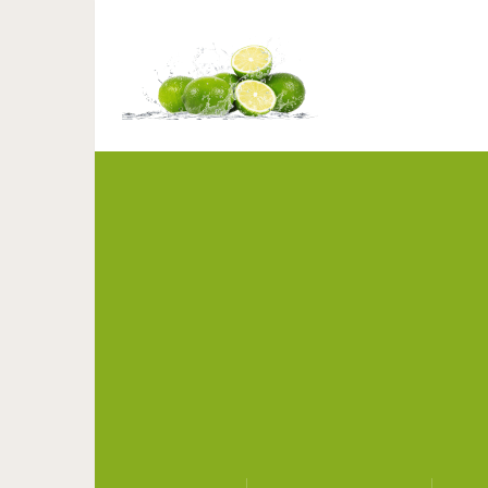
Замуж рано, за братом 
верд