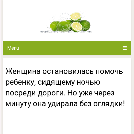
Женщина остановилась помоч
посреди дороги. Но уже чер
огляд
Menu
Женщина остановилась помочь
ребенку, сидящему ночью
посреди дороги. Но уже через
минуту она удирала без оглядки!