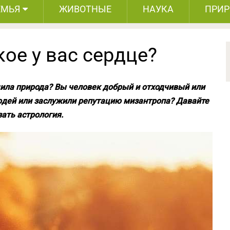
ЕМЬЯ
ЖИВОТНЫЕ
НАУКА
ПРИ
кое у вас сердце?
дила природа? Вы человек добрый и отходчивый или
юдей или заслужили репутацию мизантропа? Давайте
зать астрология.