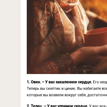
1. Овен. – У вас закаленное сердце.
Его нео
Теперь вы скептик и циник. Вы избегаете в
которые вы возвели вокруг себя, достаточн
2. Телец. – У вас упрямое сердце.
У вас все