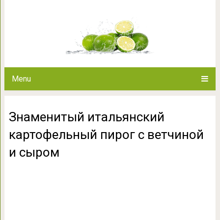
Знаменитый итальянский карто
сыр
Menu
Знаменитый итальянский
картофельный пирог с ветчиной
и сыром